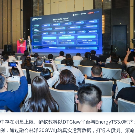
在明显上限。蚂蚁数科以DTClaw平台与EnergyTS3.0时
例，通过融合林洋30GW电站真实运营数据，打通从预测、策