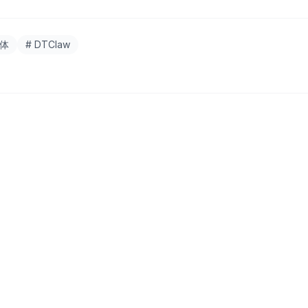
能体
# DTClaw