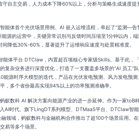
值守自主交易，人力成本下降60%以上，分析与策略生成速度提
智能体首个光伏场景用例。AI 嵌入运维流程，串起了“监测—告
新能源的运营中，关键异常识别与反馈时间压缩至1分钟以内，端
时间降低30%-60%，显著提升了运维响应速度与处置精准度。
体平台 DTClaw，内置超百项核心专家级Skills。基于此，
复杂业务进行深度优化，打造了一支覆盖多场景的“AI 员工”
TS3.0能源时序大模型的迭代，产品在光伏发电预测、风力发电预
平，多个省份最高实现94%以上的功率预测准确率。
蚁数科 AI 解决方案向能源产业的进一步延伸。作为一家toB
I时代。旗下LingDT系列模型、DTMaaS平台、DTClaw智能
金融领域，蚂蚁数科与金融机构合作推出了超100个场景应用。
交易等多个场景。