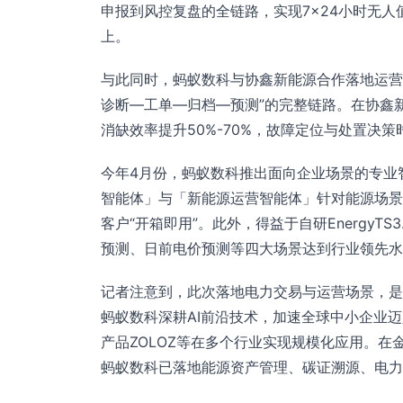
申报到风控复盘的全链路，实现7×24小时无人
上。
与此同时，蚂蚁数科与协鑫新能源合作落地运营
诊断—工单—归档—预测”的完整链路。在协鑫
消缺效率提升50%-70%，故障定位与处置决策
今年4月份，蚂蚁数科推出面向企业场景的专业智能
智能体」与「新能源运营智能体」针对能源场景的
客户“开箱即用”。此外，得益于自研Energy
预测、日前电价预测等四大场景达到行业领先水
记者注意到，此次落地电力交易与运营场景，是蚂
蚂蚁数科深耕AI前沿技术，加速全球中小企业迈入A
产品ZOLOZ等在多个行业实现规模化应用。在
蚂蚁数科已落地能源资产管理、碳证溯源、电力