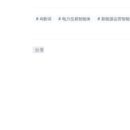
# AI新词
# 电力交易智能体
# 新能源运营智
分享