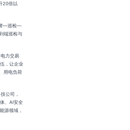
升20倍以
警—巡检—
到端巡检与
「电力交易
队伍，让企业
测、用电负荷
科技公司，
体、AI安全
在能源领域，