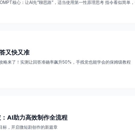
PROMPT核心：让AI先“聊思路”，适当使用第一性原理思考 指令看似简单，
”： - 原本流程：AI写代码 → 反复调试修改 - 新模式：...
回答又快又准
化攻略来了！实测让回答准确率飙升50%，手残党也能学会的保姆级教程
：AI助力高效制作全流程
一目标，开启微短剧创作的新篇章